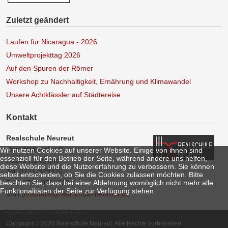
Zuletzt geändert
Laufen für Nicaragua - 2026
Umweltprojekttag 2026
Auf den Spuren der Römer
Workshop zu Nachhaltigkeit, Ernährung und Klimawandel
Unsere Achtklässler auf Städtereise
Kontakt
Realschule Neureut
Unterfeldstraße 6
Wir nutzen Cookies auf unserer Website. Einige von ihnen sind
essenziell für den Betrieb der Seite, während andere uns helfen,
76149 Karlsruhe
diese Website und die Nutzererfahrung zu verbessern. Sie können
Tel: 0721-978470
selbst entscheiden, ob Sie die Cookies zulassen möchten. Bitte
beachten Sie, dass bei einer Ablehnung womöglich nicht mehr alle
Fax: 0721-9784733
Funktionalitäten der Seite zur Verfügung stehen.
Mail:
poststelle@realschule-neureut.de
Akzeptieren
Ablehnen
Copyright © 2026 Realschule Neureut. Alle Rechte vorbehalten.