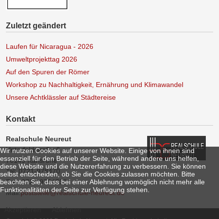
Zuletzt geändert
Laufen für Nicaragua - 2026
Umweltprojekttag 2026
Auf den Spuren der Römer
Workshop zu Nachhaltigkeit, Ernährung und Klimawandel
Unsere Achtklässler auf Städtereise
Kontakt
Realschule Neureut
Unterfeldstraße 6
Wir nutzen Cookies auf unserer Website. Einige von ihnen sind
essenziell für den Betrieb der Seite, während andere uns helfen,
76149 Karlsruhe
diese Website und die Nutzererfahrung zu verbessern. Sie können
Tel: 0721-978470
selbst entscheiden, ob Sie die Cookies zulassen möchten. Bitte
beachten Sie, dass bei einer Ablehnung womöglich nicht mehr alle
Fax: 0721-9784733
Funktionalitäten der Seite zur Verfügung stehen.
Mail:
poststelle@realschule-neureut.de
Akzeptieren
Ablehnen