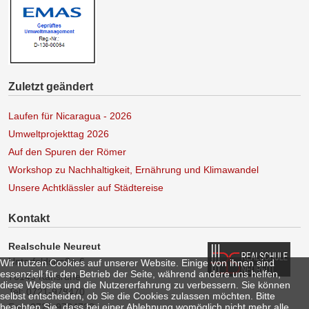
Zuletzt geändert
Laufen für Nicaragua - 2026
Umweltprojekttag 2026
Auf den Spuren der Römer
Workshop zu Nachhaltigkeit, Ernährung und Klimawandel
Unsere Achtklässler auf Städtereise
Kontakt
Realschule Neureut
Unterfeldstraße 6
Wir nutzen Cookies auf unserer Website. Einige von ihnen sind
essenziell für den Betrieb der Seite, während andere uns helfen,
76149 Karlsruhe
diese Website und die Nutzererfahrung zu verbessern. Sie können
Tel: 0721-978470
selbst entscheiden, ob Sie die Cookies zulassen möchten. Bitte
beachten Sie, dass bei einer Ablehnung womöglich nicht mehr alle
Fax: 0721-9784733